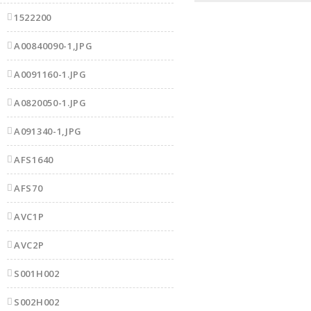
1522200
A00840090-1,JPG
A0091160-1.JPG
A0820050-1.JPG
A091340-1,JPG
AFS1640
AFS70
AVC1P
AVC2P
S001H002
S002H002