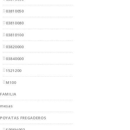
03810050
03810080
03810100
03820000
03840000
1521200
M100
FAMILIA
mesas
POYATAS FREGADEROS
S006H002