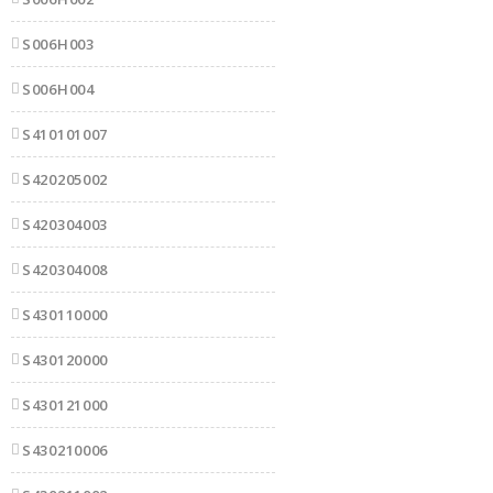
S006H003
S006H004
S410101007
S420205002
S420304003
S420304008
S430110000
S430120000
S430121000
S430210006