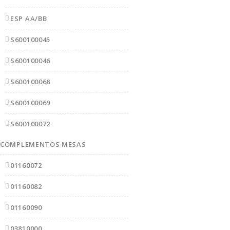
ESP AA/BB
S600100045
S600100046
S600100068
S600100069
S600100072
COMPLEMENTOS MESAS
01160072
01160082
01160090
03810000