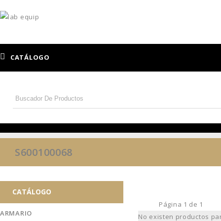
CATÁLOGO
S600100068
CATÁLOGO
Página
1
de
1
ARMARIO
No existen productos pa