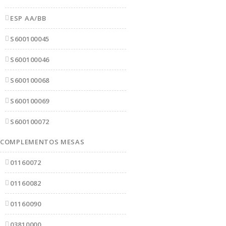
ESP AA/BB
S600100045
S600100046
S600100068
S600100069
S600100072
COMPLEMENTOS MESAS
01160072
01160082
01160090
03810000