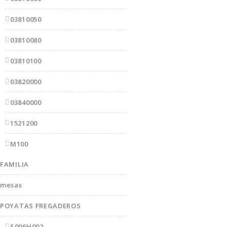
03810050
03810080
03810100
03820000
03840000
1521200
M100
FAMILIA
mesas
POYATAS FREGADEROS
S006H002