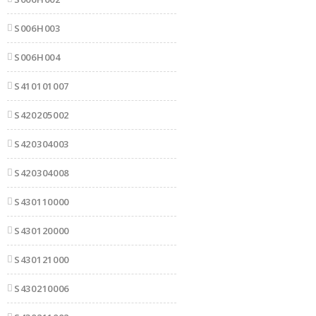
S006H003
S006H004
S410101007
S420205002
S420304003
S420304008
S430110000
S430120000
S430121000
S430210006