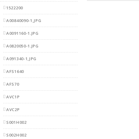
1522200
A00840090-1,JPG
A0091160-1.JPG
A0820050-1.JPG
A091340-1,JPG
AFS1640
AFS70
AVC1P
AVC2P
S001H002
S002H002