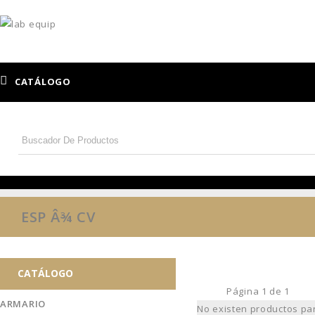
CATÁLOGO
ESP Â¾ CV
CATÁLOGO
Página
1
de
1
ARMARIO
No existen productos pa