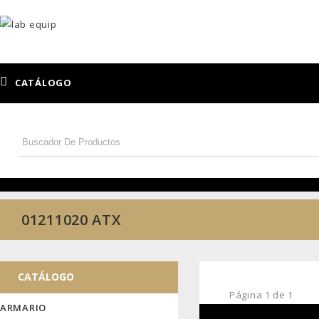
CATÁLOGO
01211020 ATX
CATÁLOGO
Página
1
de
1
ARMARIO