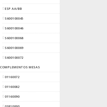
ESP AA/BB
S600100045
S600100046
S600100068
S600100069
S600100072
COMPLEMENTOS MESAS
01160072
01160082
01160090
03810000