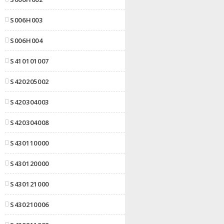
S006H003
S006H004
S410101007
S420205002
S420304003
S420304008
S430110000
S430120000
S430121000
S430210006