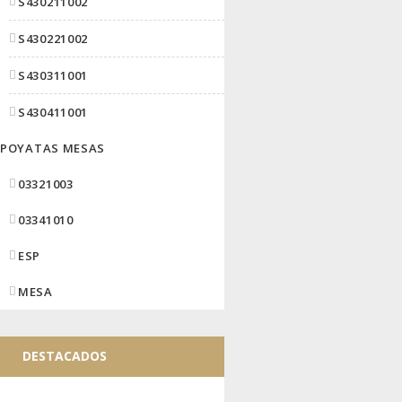
S430211002
S430221002
S430311001
S430411001
POYATAS MESAS
03321003
03341010
ESP
MESA
DESTACADOS