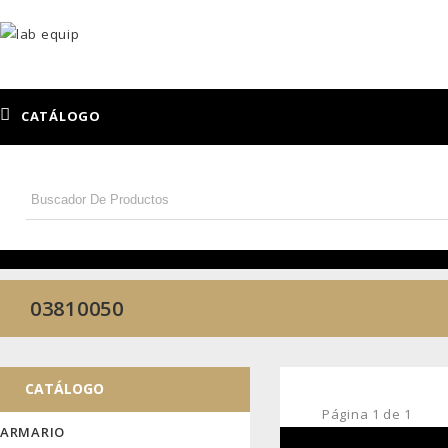
CATÁLOGO
03810050
CATÁLOGO
Página
1
de
1
ARMARIO