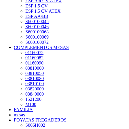
ESP Â¾ CV ATEX
ESP 1.5 CV
ESP 1.5 CV ATEX
ESP AA/BB
S600100045
S600100046
S600100068
S600100069
S600100072
COMPLEMENTOS MESAS
01160072
01160082
01160090
03810000
03810050
03810080
03810100
03820000
03840000
1521200
M100
FAMILIA
mesas
POYATAS FREGADEROS
S006H002