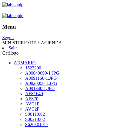
Menu
Seguir
MINISTERIO DE HACIENDA
Salir
Catálogo
ARMARIO
1522200
A00840090-1,JPG
A0091160-1.JPG
A0820050-1.JPG
A091340-1,JPG
AFS1640
AFS70
AVC1P
AVC2P
S001H002
S002H002
S620101017