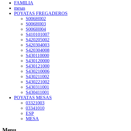
FAMILIA
mesas
POYATAS FREGADEROS
S006H002
S006H003
S006H004
S410101007
S420205002
S420304003
S420304008
S430110000
S430120000
S430121000
S430210006
S430211002
S430221002
S430311001
S430411001
POYATAS MESAS
03321003
03341010
ESP
MESA
Menu