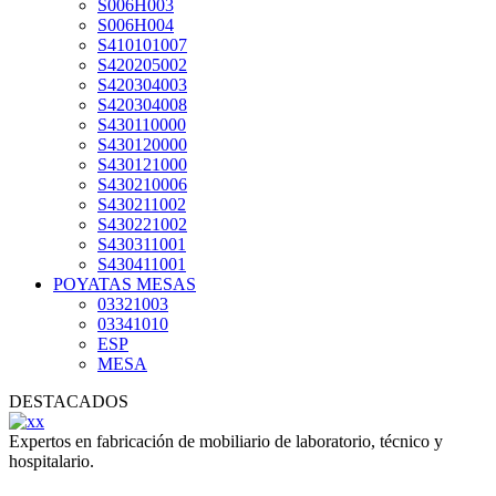
S006H003
S006H004
S410101007
S420205002
S420304003
S420304008
S430110000
S430120000
S430121000
S430210006
S430211002
S430221002
S430311001
S430411001
POYATAS MESAS
03321003
03341010
ESP
MESA
DESTACADOS
Expertos en fabricación de mobiliario de laboratorio, técnico y
hospitalario.