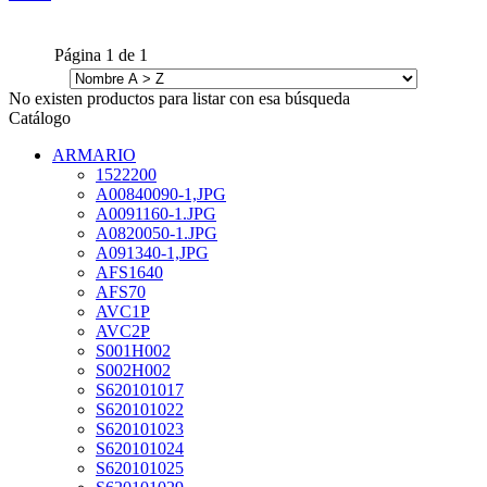
Página
1
de
1
No existen productos para listar con esa búsqueda
Catálogo
ARMARIO
1522200
A00840090-1,JPG
A0091160-1.JPG
A0820050-1.JPG
A091340-1,JPG
AFS1640
AFS70
AVC1P
AVC2P
S001H002
S002H002
S620101017
S620101022
S620101023
S620101024
S620101025